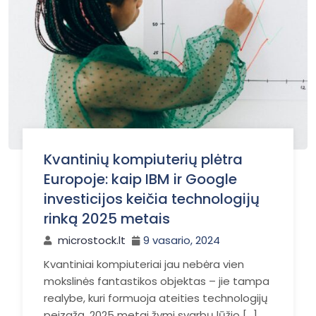
Kvantinių kompiuterių plėtra
Europoje: kaip IBM ir Google
investicijos keičia technologijų
rinką 2025 metais
microstock.lt
9 vasario, 2024
Kvantiniai kompiuteriai jau nebėra vien
mokslinės fantastikos objektas – jie tampa
realybe, kuri formuoja ateities technologijų
peizažą. 2025 metai žymi svarbų lūžio […]