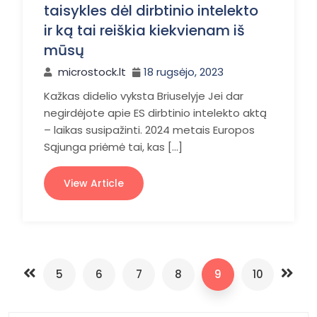
taisykles dėl dirbtinio intelekto
ir ką tai reiškia kiekvienam iš
mūsų
microstock.lt
18 rugsėjo, 2023
Kažkas didelio vyksta Briuselyje Jei dar
negirdėjote apie ES dirbtinio intelekto aktą
– laikas susipažinti. 2024 metais Europos
Sąjunga priėmė tai, kas […]
View Article
5
6
7
8
9
10