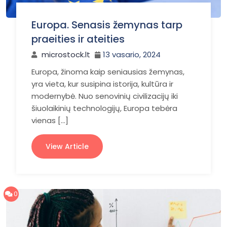
Europa. Senasis žemynas tarp
praeities ir ateities
microstock.lt
13 vasario, 2024
Europa, žinoma kaip seniausias žemynas,
yra vieta, kur susipina istorija, kultūra ir
modernybė. Nuo senovinių civilizacijų iki
šiuolaikinių technologijų, Europa tebėra
vienas […]
View Article
0