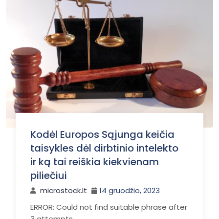
Kodėl Europos Sąjunga keičia
taisykles dėl dirbtinio intelekto
ir ką tai reiškia kiekvienam
piliečiui
microstock.lt
14 gruodžio, 2023
ERROR: Could not find suitable phrase after
3 attempts