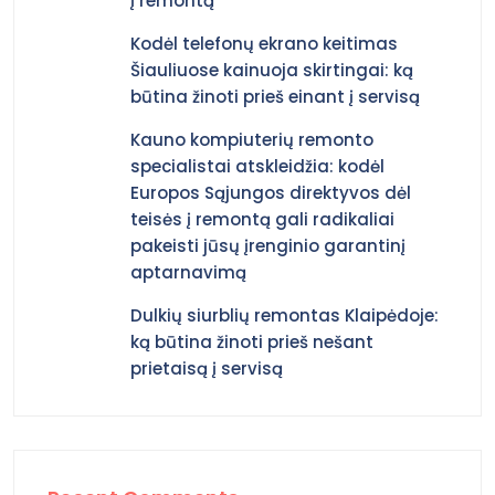
į remontą
Kodėl telefonų ekrano keitimas
Šiauliuose kainuoja skirtingai: ką
būtina žinoti prieš einant į servisą
Kauno kompiuterių remonto
specialistai atskleidžia: kodėl
Europos Sąjungos direktyvos dėl
teisės į remontą gali radikaliai
pakeisti jūsų įrenginio garantinį
aptarnavimą
Dulkių siurblių remontas Klaipėdoje:
ką būtina žinoti prieš nešant
prietaisą į servisą