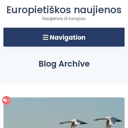
Skip
Europietiškos naujienos
to
content
Naujienos iš Europos
Navigation
Blog Archive
0