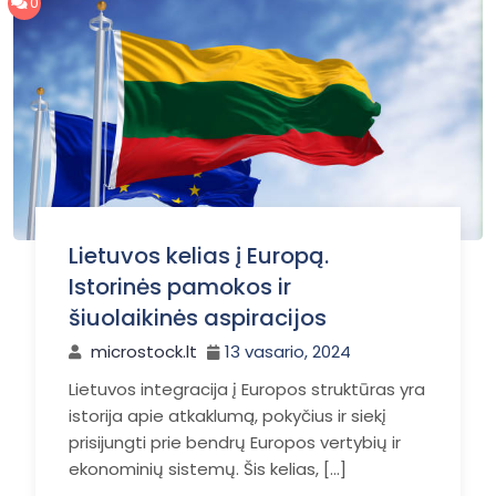
0
Lietuvos kelias į Europą.
Istorinės pamokos ir
šiuolaikinės aspiracijos
microstock.lt
13 vasario, 2024
Lietuvos integracija į Europos struktūras yra
istorija apie atkaklumą, pokyčius ir siekį
prisijungti prie bendrų Europos vertybių ir
ekonominių sistemų. Šis kelias, […]