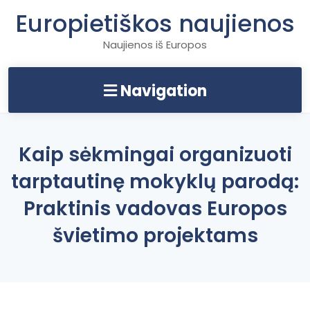
Skip
Europietiškos naujienos
to
content
Naujienos iš Europos
Navigation
Kaip sėkmingai organizuoti
tarptautinę mokyklų parodą:
Praktinis vadovas Europos
švietimo projektams