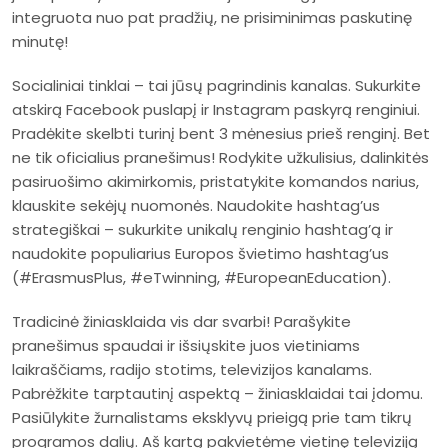
integruota nuo pat pradžių, ne prisiminimas paskutinę
minutę!
Socialiniai tinklai – tai jūsų pagrindinis kanalas. Sukurkite
atskirą Facebook puslapį ir Instagram paskyrą renginiui.
Pradėkite skelbti turinį bent 3 mėnesius prieš renginį. Bet
ne tik oficialius pranešimus! Rodykite užkulisius, dalinkitės
pasiruošimo akimirkomis, pristatykite komandos narius,
klauskite sekėjų nuomonės. Naudokite hashtag’us
strategiškai – sukurkite unikalų renginio hashtag’ą ir
naudokite populiarius Europos švietimo hashtag’us
(#ErasmusPlus, #eTwinning, #EuropeanEducation).
Tradicinė žiniasklaida vis dar svarbi! Parašykite
pranešimus spaudai ir išsiųskite juos vietiniams
laikraščiams, radijo stotims, televizijos kanalams.
Pabrėžkite tarptautinį aspektą – žiniasklaidai tai įdomu.
Pasiūlykite žurnalistams eksklyvų prieigą prie tam tikrų
programos dalių. Aš kartą pakvietėme vietinę televiziją