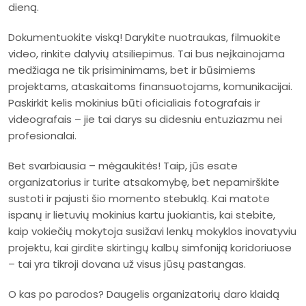
dieną.
Dokumentuokite viską! Darykite nuotraukas, filmuokite
video, rinkite dalyvių atsiliepimus. Tai bus neįkainojama
medžiaga ne tik prisiminimams, bet ir būsimiems
projektams, ataskaitoms finansuotojams, komunikacijai.
Paskirkit kelis mokinius būti oficialiais fotografais ir
videografais – jie tai darys su didesniu entuziazmu nei
profesionalai.
Bet svarbiausia – mėgaukitės! Taip, jūs esate
organizatorius ir turite atsakomybę, bet nepamirškite
sustoti ir pajusti šio momento stebuklą. Kai matote
ispanų ir lietuvių mokinius kartu juokiantis, kai stebite,
kaip vokiečių mokytoja susižavi lenkų mokyklos inovatyviu
projektu, kai girdite skirtingų kalbų simfoniją koridoriuose
– tai yra tikroji dovana už visus jūsų pastangas.
O kas po parodos? Daugelis organizatorių daro klaidą