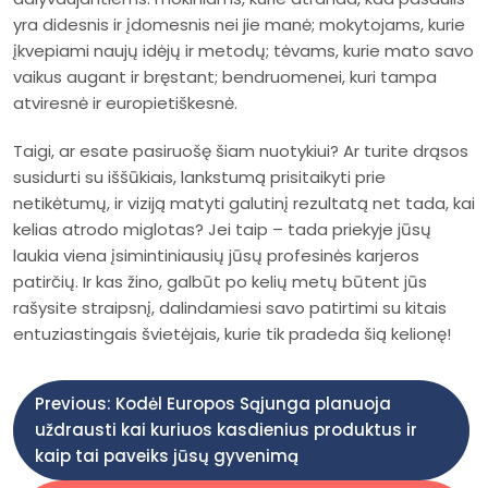
yra didesnis ir įdomesnis nei jie manė; mokytojams, kurie
įkvepiami naujų idėjų ir metodų; tėvams, kurie mato savo
vaikus augant ir bręstant; bendruomenei, kuri tampa
atviresnė ir europietiškesnė.
Taigi, ar esate pasiruošę šiam nuotykiui? Ar turite drąsos
susidurti su iššūkiais, lankstumą prisitaikyti prie
netikėtumų, ir viziją matyti galutinį rezultatą net tada, kai
kelias atrodo miglotas? Jei taip – tada priekyje jūsų
laukia viena įsimintiniausių jūsų profesinės karjeros
patirčių. Ir kas žino, galbūt po kelių metų būtent jūs
rašysite straipsnį, dalindamiesi savo patirtimi su kitais
entuziastingais švietėjais, kurie tik pradeda šią kelionę!
N
Previous:
Kodėl Europos Sąjunga planuoja
uždrausti kai kuriuos kasdienius produktus ir
a
kaip tai paveiks jūsų gyvenimą