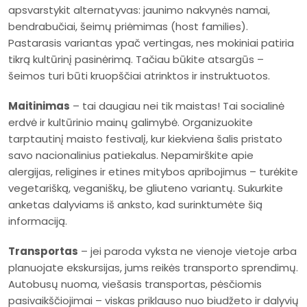
apsvarstykit alternatyvas: jaunimo nakvynės namai,
bendrabučiai, šeimų priėmimas (host families).
Pastarasis variantas ypač vertingas, nes mokiniai patiria
tikrą kultūrinį pasinėrimą. Tačiau būkite atsargūs –
šeimos turi būti kruopščiai atrinktos ir instruktuotos.
Maitinimas
– tai daugiau nei tik maistas! Tai socialinė
erdvė ir kultūrinio mainų galimybė. Organizuokite
tarptautinį maisto festivalį, kur kiekviena šalis pristato
savo nacionalinius patiekalus. Nepamirškite apie
alergijas, religines ir etines mitybos apribojimus – turėkite
vegetarišką, veganiškų, be gliuteno variantų. Sukurkite
anketas dalyviams iš anksto, kad surinktumėte šią
informaciją.
Transportas
– jei paroda vyksta ne vienoje vietoje arba
planuojate ekskursijas, jums reikės transporto sprendimų.
Autobusų nuoma, viešasis transportas, pėsčiomis
pasivaikščiojimai – viskas priklauso nuo biudžeto ir dalyvių