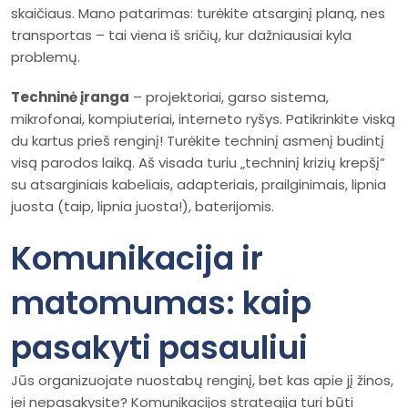
skaičiaus. Mano patarimas: turėkite atsarginį planą, nes
transportas – tai viena iš sričių, kur dažniausiai kyla
problemų.
Techninė įranga
– projektoriai, garso sistema,
mikrofonai, kompiuteriai, interneto ryšys. Patikrinkite viską
du kartus prieš renginį! Turėkite techninį asmenį budintį
visą parodos laiką. Aš visada turiu „techninį krizių krepšį”
su atsarginiais kabeliais, adapteriais, prailginimais, lipnia
juosta (taip, lipnia juosta!), baterijomis.
Komunikacija ir
matomumas: kaip
pasakyti pasauliui
Jūs organizuojate nuostabų renginį, bet kas apie jį žinos,
jei nepasakysite? Komunikacijos strategija turi būti