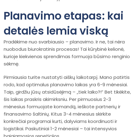
Planavimo etapas: kai
detalės lemia viską
Pradėkime nuo svarbiausio – planavimo. Ir ne, tai nėra
nuobodus biurokratinis procesas! Tai kūrybinė kelionė,
kurioje kiekvienas sprendimas formuoja būsimo renginio
sėkmę.
Pirmiausia turite nustatyti aiškų laikotarpį. Mano patirtis
rodo, kad optimalus planavimo laikas yra 6-9 mėnesiai.
Taip, girdžiu jūsų atsidūsėjimą – „tiek laiko?!” Bet tikėkite,
šis laikas praskris akimirksniu. Per pirmuosius 2-3
mėnesius formuojate komandą, ieškote partnerių ir
finansavimo šaltinių. Kitus 3-4 mėnesius skirkite
konkrečiai programai kurti, dalyviams koordinuoti ir
logistikai. Paskutiniai 1-2 mėnesiai – tai intensyvios
baigiamosios repeticijos.