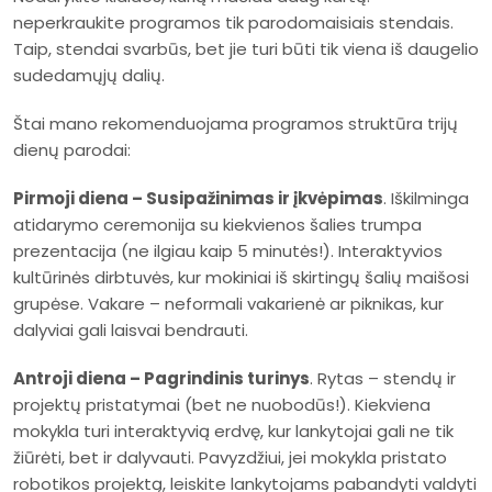
neperkraukite programos tik parodomaisiais stendais.
Taip, stendai svarbūs, bet jie turi būti tik viena iš daugelio
sudedamųjų dalių.
Štai mano rekomenduojama programos struktūra trijų
dienų parodai:
Pirmoji diena – Susipažinimas ir įkvėpimas
. Iškilminga
atidarymo ceremonija su kiekvienos šalies trumpa
prezentacija (ne ilgiau kaip 5 minutės!). Interaktyvios
kultūrinės dirbtuvės, kur mokiniai iš skirtingų šalių maišosi
grupėse. Vakare – neformali vakarienė ar piknikas, kur
dalyviai gali laisvai bendrauti.
Antroji diena – Pagrindinis turinys
. Rytas – stendų ir
projektų pristatymai (bet ne nuobodūs!). Kiekviena
mokykla turi interaktyvią erdvę, kur lankytojai gali ne tik
žiūrėti, bet ir dalyvauti. Pavyzdžiui, jei mokykla pristato
robotikos projektą, leiskite lankytojams pabandyti valdyti