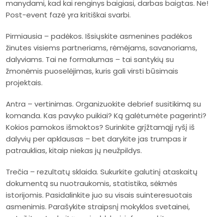
manydami, kad kai renginys baigiasi, darbas baigtas. Ne!
Post-event fazė yra kritiškai svarbi.
Pirmiausia – padėkos. Išsiųskite asmenines padėkos
žinutes visiems partneriams, rėmėjams, savanoriams,
dalyviams. Tai ne formalumas – tai santykių su
žmonėmis puoselėjimas, kuris gali virsti būsimais
projektais.
Antra – vertinimas. Organizuokite debrief susitikimą su
komanda. Kas pavyko puikiai? Ką galėtumėte pagerinti?
Kokios pamokos išmoktos? Surinkite grįžtamąjį ryšį iš
dalyvių per apklausas – bet darykite jas trumpas ir
patrauklias, kitaip niekas jų neužpildys.
Trečia – rezultatų sklaida. Sukurkite galutinį ataskaitų
dokumentą su nuotraukomis, statistika, sėkmės
istorijomis. Pasidalinkite juo su visais suinteresuotais
asmenimis. Parašykite straipsnį mokyklos svetainei,