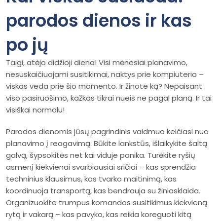
parodos dienos ir kas
po jų
Taigi, atėjo didžioji diena! Visi mėnesiai planavimo,
nesuskaičiuojami susitikimai, naktys prie kompiuterio –
viskas veda prie šio momento. Ir žinote ką? Nepaisant
viso pasiruošimo, kažkas tikrai nueis ne pagal planą. Ir tai
visiškai normalu!
Parodos dienomis jūsų pagrindinis vaidmuo keičiasi nuo
planavimo į reagavimą. Būkite lankstūs, išlaikykite šaltą
galvą, šypsokitės net kai viduje panika. Turėkite ryšių
asmenį kiekvienai svarbiausiai sričiai – kas sprendžia
techninius klausimus, kas tvarko maitinimą, kas
koordinuoja transportą, kas bendrauja su žiniasklaida.
Organizuokite trumpus komandos susitikimus kiekvieną
rytą ir vakarą – kas pavyko, kas reikia koreguoti kitą