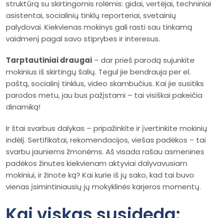
struktūrą su skirtingomis rolėmis: gidai, vertėjai, techniniai
asistentai, socialinių tinklų reporteriai, svetainių
palydovai. Kiekvienas mokinys gali rasti sau tinkamą
vaidmenį pagal savo stiprybes ir interesus.
Tarptautiniai draugai
– dar prieš parodą sujunkite
mokinius iš skirtingų šalių. Tegul jie bendrauja per el.
paštą, socialinį tinklus, video skambučius. Kai jie susitiks
parodos metu, jau bus pažįstami – tai visiškai pakeičia
dinamiką!
Ir štai svarbus dalykas – pripažinkite ir įvertinkite mokinių
indėlį. Sertifikatai, rekomendacijos, viešas padėkos – tai
svarbu jauniems žmonėms. Aš visada rašau asmenines
padėkos žinutes kiekvienam aktyviai dalyvavusiam
mokiniui, ir žinote ką? Kai kurie iš jų sako, kad tai buvo
vienas įsimintiniausių jų mokyklinės karjeros momentų.
Kai viskas susideda: