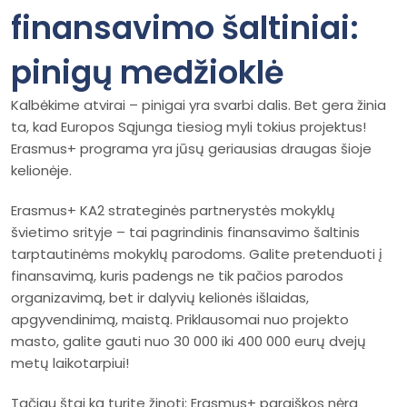
finansavimo šaltiniai:
pinigų medžioklė
Kalbėkime atvirai – pinigai yra svarbi dalis. Bet gera žinia
ta, kad Europos Sąjunga tiesiog myli tokius projektus!
Erasmus+ programa yra jūsų geriausias draugas šioje
kelionėje.
Erasmus+ KA2 strateginės partnerystės mokyklų
švietimo srityje – tai pagrindinis finansavimo šaltinis
tarptautinėms mokyklų parodoms. Galite pretenduoti į
finansavimą, kuris padengs ne tik pačios parodos
organizavimą, bet ir dalyvių kelionės išlaidas,
apgyvendinimą, maistą. Priklausomai nuo projekto
masto, galite gauti nuo 30 000 iki 400 000 eurų dvejų
metų laikotarpiui!
Tačiau štai ką turite žinoti: Erasmus+ paraiškos nėra