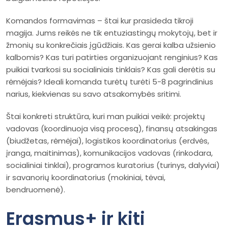
Komandos formavimas – štai kur prasideda tikroji
magija. Jums reikės ne tik entuziastingų mokytojų, bet ir
žmonių su konkrečiais įgūdžiais. Kas gerai kalba užsienio
kalbomis? Kas turi patirties organizuojant renginius? Kas
puikiai tvarkosi su socialiniais tinklais? Kas gali derėtis su
rėmėjais? Ideali komanda turėtų turėti 5-8 pagrindinius
narius, kiekvienas su savo atsakomybės sritimi.
Štai konkreti struktūra, kuri man puikiai veikė: projektų
vadovas (koordinuoja visą procesą), finansų atsakingas
(biudžetas, rėmėjai), logistikos koordinatorius (erdvės,
įranga, maitinimas), komunikacijos vadovas (rinkodara,
socialiniai tinklai), programos kuratorius (turinys, dalyviai)
ir savanorių koordinatorius (mokiniai, tėvai,
bendruomenė).
Erasmus+ ir kiti