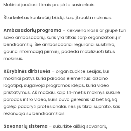
Mokiniai jaučiasi tikrais projekto savininkais.
Štai keletas konkrečių būdų, kaip įtraukti mokinius:
Ambasadorių programa
– kiekviena klasė ar grupė turi
savo ambasadorių, kuris yra tiltas tarp organizatorių ir
bendraamžių. Šie ambasadoriai reguliariai susitinka,
gauna informaciją pirmieji, padeda mobilizuoti kitus
mokinius.
Kūrybinės dirbtuvės
– organizuokite sesijas, kur
mokiniai patys kuria parodos elementus: dizaino
logotipą, sugalvoja programos idėjas, kuria video
pristatymus. Aš mačiau, kaip 14-metis mokinys sukūrė
parodos intro video, kuris buvo geresnis už bet ką, ką
galėjo padaryti profesionalai, nes jis tikrai suprato, kas
rezonuoja su bendraamžiais.
Savanorių sistema
– sukurkite aiškią savanorių