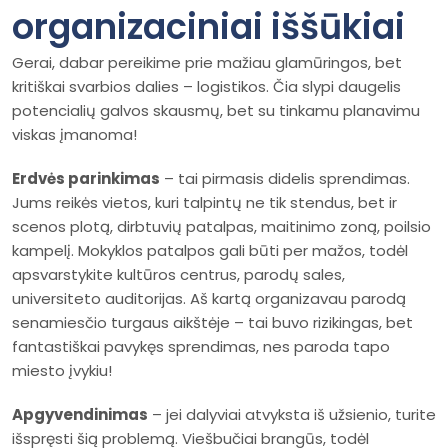
organizaciniai iššūkiai
Gerai, dabar pereikime prie mažiau glamūringos, bet
kritiškai svarbios dalies – logistikos. Čia slypi daugelis
potencialių galvos skausmų, bet su tinkamu planavimu
viskas įmanoma!
Erdvės parinkimas
– tai pirmasis didelis sprendimas.
Jums reikės vietos, kuri talpintų ne tik stendus, bet ir
scenos plotą, dirbtuvių patalpas, maitinimo zoną, poilsio
kampelį. Mokyklos patalpos gali būti per mažos, todėl
apsvarstykite kultūros centrus, parodų sales,
universiteto auditorijas. Aš kartą organizavau parodą
senamiesčio turgaus aikštėje – tai buvo rizikingas, bet
fantastiškai pavykęs sprendimas, nes paroda tapo
miesto įvykiu!
Apgyvendinimas
– jei dalyviai atvyksta iš užsienio, turite
išspręsti šią problemą. Viešbučiai brangūs, todėl