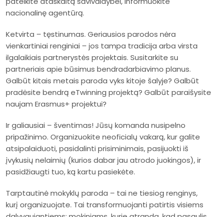
pateikite ataskaitą savivaldybei, informuokite
nacionalinę agentūrą.
Ketvirta – tęstinumas. Geriausios parodos nėra
vienkartiniai renginiai – jos tampa tradicija arba virsta
ilgalaikiais partnerystės projektais. Susitarkite su
partneriais apie būsimus bendradarbiavimo planus.
Galbūt kitais metais paroda vyks kitoje šalyje? Galbūt
pradėsite bendrą eTwinning projektą? Galbūt paraišysite
naujam Erasmus+ projektui?
Ir galiausiai – šventimas! Jūsų komanda nusipelno
pripažinimo. Organizuokite neoficialų vakarą, kur galite
atsipalaiduoti, pasidalinti prisiminimais, pasijuokti iš
įvykusių nelaimių (kurios dabar jau atrodo juokingos), ir
pasidžiaugti tuo, ką kartu pasiekėte.
Tarptautinė mokyklų paroda – tai ne tiesiog renginys,
kurį organizuojate. Tai transformuojanti patirtis visiems
dalyvaujantiems: mokiniams, kurie atranda, kad pasaulis