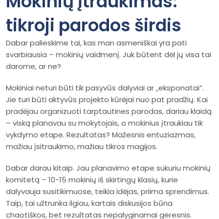
Mokinių įtraukimas:
tikroji parodos širdis
Dabar palieskime tai, kas man asmeniškai yra pati
svarbiausia – mokinių vaidmenį. Juk būtent dėl jų visa tai
darome, ar ne?
Mokiniai neturi būti tik pasyvūs dalyviai ar „eksponatai”.
Jie turi būti aktyvūs projekto kūrėjai nuo pat pradžių. Kai
pradėjau organizuoti tarptautines parodas, dariau klaidą
– viską planavau su mokytojais, o mokinius įtraukiau tik
vykdymo etape. Rezultatas? Mažesnis entuziazmas,
mažiau įsitraukimo, mažiau tikros magijos.
Dabar darau kitaip. Jau planavimo etape sukuriu mokinių
komitetą – 10-15 mokinių iš skirtingų klasių, kurie
dalyvauja susitikimuose, teikia idėjas, priima sprendimus.
Taip, tai užtrunka ilgiau, kartais diskusijos būna
chaotiškos, bet rezultatas nepalyginamai geresnis.