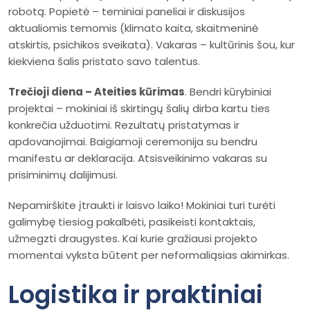
robotą. Popietė – teminiai paneliai ir diskusijos
aktualiomis temomis (klimato kaita, skaitmeninė
atskirtis, psichikos sveikata). Vakaras – kultūrinis šou, kur
kiekviena šalis pristato savo talentus.
Trečioji diena – Ateities kūrimas
. Bendri kūrybiniai
projektai – mokiniai iš skirtingų šalių dirba kartu ties
konkrečia užduotimi. Rezultatų pristatymas ir
apdovanojimai. Baigiamoji ceremonija su bendru
manifestu ar deklaracija. Atsisveikinimo vakaras su
prisiminimų dalijimusi.
Nepamirškite įtraukti ir laisvo laiko! Mokiniai turi turėti
galimybę tiesiog pakalbėti, pasikeisti kontaktais,
užmegzti draugystes. Kai kurie gražiausi projekto
momentai vyksta būtent per neformaliąsias akimirkas.
Logistika ir praktiniai