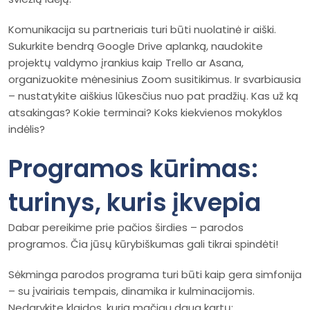
Komunikacija su partneriais turi būti nuolatinė ir aiški.
Sukurkite bendrą Google Drive aplanką, naudokite
projektų valdymo įrankius kaip Trello ar Asana,
organizuokite mėnesinius Zoom susitikimus. Ir svarbiausia
– nustatykite aiškius lūkesčius nuo pat pradžių. Kas už ką
atsakingas? Kokie terminai? Koks kiekvienos mokyklos
indėlis?
Programos kūrimas:
turinys, kuris įkvepia
Dabar pereikime prie pačios širdies – parodos
programos. Čia jūsų kūrybiškumas gali tikrai spindėti!
Sėkminga parodos programa turi būti kaip gera simfonija
– su įvairiais tempais, dinamika ir kulminacijomis.
Nedarykite klaidos, kurią mačiau daug kartų: