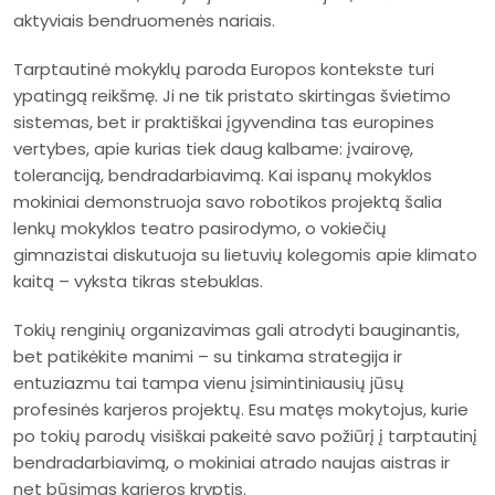
aktyviais bendruomenės nariais.
Tarptautinė mokyklų paroda Europos kontekste turi
ypatingą reikšmę. Ji ne tik pristato skirtingas švietimo
sistemas, bet ir praktiškai įgyvendina tas europines
vertybes, apie kurias tiek daug kalbame: įvairovę,
toleranciją, bendradarbiavimą. Kai ispanų mokyklos
mokiniai demonstruoja savo robotikos projektą šalia
lenkų mokyklos teatro pasirodymo, o vokiečių
gimnazistai diskutuoja su lietuvių kolegomis apie klimato
kaitą – vyksta tikras stebuklas.
Tokių renginių organizavimas gali atrodyti bauginantis,
bet patikėkite manimi – su tinkama strategija ir
entuziazmu tai tampa vienu įsimintiniausių jūsų
profesinės karjeros projektų. Esu matęs mokytojus, kurie
po tokių parodų visiškai pakeitė savo požiūrį į tarptautinį
bendradarbiavimą, o mokiniai atrado naujas aistras ir
net būsimas karjeros kryptis.