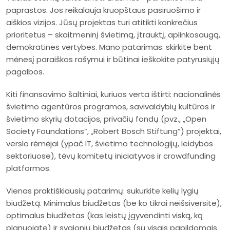
paprastos. Jos reikalauja kruopštaus pasiruošimo ir
aiškios vizijos. Jūsų projektas turi atitikti konkrečius
prioritetus – skaitmeninį švietimą, įtrauktį, aplinkosaugą,
demokratines vertybes. Mano patarimas: skirkite bent
mėnesį paraiškos rašymui ir būtinai ieškokite patyrusiųjų
pagalbos.
Kiti finansavimo šaltiniai, kuriuos verta ištirti: nacionalinės
švietimo agentūros programos, savivaldybių kultūros ir
švietimo skyrių dotacijos, privačių fondų (pvz., „Open
Society Foundations”, „Robert Bosch Stiftung”) projektai,
verslo rėmėjai (ypač IT, švietimo technologijų, leidybos
sektoriuose), tėvų komitetų iniciatyvos ir crowdfunding
platformos.
Vienas praktiškiausių patarimų: sukurkite kelių lygių
biudžetą. Minimalus biudžetas (be ko tikrai neišsiversite),
optimalus biudžetas (kas leistų įgyvendinti viską, ką
planuojate) ir svajonių biudžetas (su visais papildomais