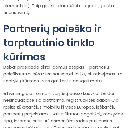
elementais). Taip galėsite lanksčiai reaguoti į gautą
finansavimą.
Partnerių paieška ir
tarptautinio tinklo
kūrimas
Dabar prasideda tikrai įdomus etapas – partnerių
paieška! Ir tai nėra vien sausas el. laiškų siuntinėjimas. Tai
santykių kūrimas, kuris gali tęstis daugelį metų.
eTwinning platforma – tai jūsų aukso kasykla. Jei dar
nesinaudojate šia platforma, registruokitės dabar! Čia
rasite tūkstančius mokyklų iš visos Europos, ieškančių
partnerių projektams. Galite filtruoti pagal šalį, mokyklos
tipą, interesų sritis. Aš asmeniškai radau puikiausius
partnerius būtent per eTwinning forumą, kur mokytojai