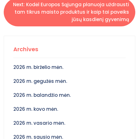
v
Next:
Kodėl Europos Sąjunga planuoja uždrausti
tam tikrus maisto produktus ir kaip tai paveiks
i
jūsų kasdienį gyvenimą
g
a
Archives
c
2026 m. birželio mėn.
i
2026 m. gegužės mėn.
j
2026 m. balandžio mėn.
a
2026 m. kovo mėn.
2026 m. vasario mėn.
t
2026 m. sausio mėn.