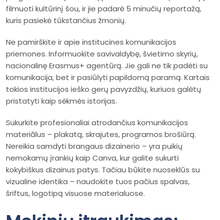
filmuoti kultūrinį šou, ir jie padarė 5 minučių reportažą,
kuris pasiekė tūkstančius žmonių.
Ne pamirškite ir apie institucines komunikacijos
priemones. Informuokite savivaldybę, švietimo skyrių,
nacionalinę Erasmus+ agentūrą. Jie gali ne tik padėti su
komunikacija, bet ir pasiūlyti papildomą paramą. Kartais
tokios institucijos ieško gerų pavyzdžių, kuriuos galėtų
pristatyti kaip sėkmės istorijas.
Sukurkite profesionaliai atrodančius komunikacijos
materiālus – plakatą, skrajutes, programos brošiūrą.
Nereikia samdyti brangaus dizainerio – yra puikių
nemokamų įrankių kaip Canva, kur galite sukurti
kokybiškus dizainus patys. Tačiau būkite nuoseklūs su
vizualine identika – naudokite tuos pačius spalvas,
šriftus, logotipą visuose materialuose.