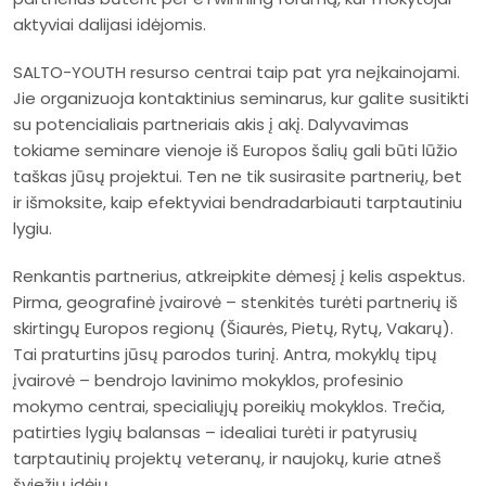
aktyviai dalijasi idėjomis.
SALTO-YOUTH resurso centrai taip pat yra neįkainojami.
Jie organizuoja kontaktinius seminarus, kur galite susitikti
su potencialiais partneriais akis į akį. Dalyvavimas
tokiame seminare vienoje iš Europos šalių gali būti lūžio
taškas jūsų projektui. Ten ne tik susirasite partnerių, bet
ir išmoksite, kaip efektyviai bendradarbiauti tarptautiniu
lygiu.
Renkantis partnerius, atkreipkite dėmesį į kelis aspektus.
Pirma, geografinė įvairovė – stenkitės turėti partnerių iš
skirtingų Europos regionų (Šiaurės, Pietų, Rytų, Vakarų).
Tai praturtins jūsų parodos turinį. Antra, mokyklų tipų
įvairovė – bendrojo lavinimo mokyklos, profesinio
mokymo centrai, specialiųjų poreikių mokyklos. Trečia,
patirties lygių balansas – idealiai turėti ir patyrusių
tarptautinių projektų veteranų, ir naujokų, kurie atneš
šviežių idėjų.