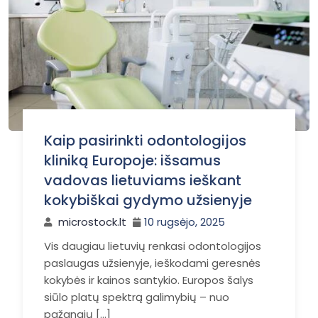
Kaip pasirinkti odontologijos
kliniką Europoje: išsamus
vadovas lietuviams ieškant
kokybiškai gydymo užsienyje
microstock.lt
10 rugsėjo, 2025
Vis daugiau lietuvių renkasi odontologijos
paslaugas užsienyje, ieškodami geresnės
kokybės ir kainos santykio. Europos šalys
siūlo platų spektrą galimybių – nuo
pažangių […]