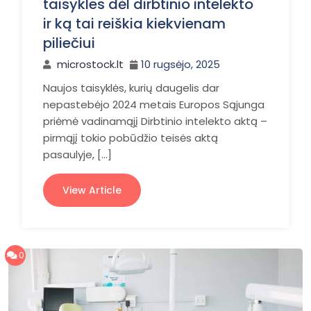
taisykles dėl dirbtinio intelekto
ir ką tai reiškia kiekvienam
piliečiui
microstock.lt
10 rugsėjo, 2025
Naujos taisyklės, kurių daugelis dar
nepastebėjo 2024 metais Europos Sąjunga
priėmė vadinamąjį Dirbtinio intelekto aktą –
pirmąjį tokio pobūdžio teisės aktą
pasaulyje, […]
View Article
0