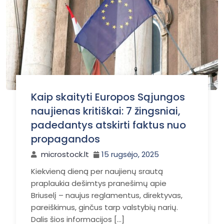
Kaip skaityti Europos Sąjungos
naujienas kritiškai: 7 žingsniai,
padedantys atskirti faktus nuo
propagandos
microstock.lt
15 rugsėjo, 2025
Kiekvieną dieną per naujienų srautą
praplaukia dešimtys pranešimų apie
Briuselį – naujus reglamentus, direktyvas,
pareiškimus, ginčus tarp valstybių narių.
Dalis šios informacijos […]