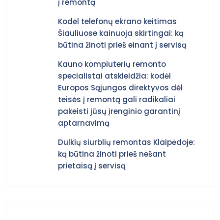
į remontą
Kodėl telefonų ekrano keitimas
Šiauliuose kainuoja skirtingai: ką
būtina žinoti prieš einant į servisą
Kauno kompiuterių remonto
specialistai atskleidžia: kodėl
Europos Sąjungos direktyvos dėl
teisės į remontą gali radikaliai
pakeisti jūsų įrenginio garantinį
aptarnavimą
Dulkių siurblių remontas Klaipėdoje:
ką būtina žinoti prieš nešant
prietaisą į servisą