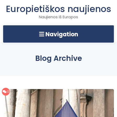
Skip
Europietiškos naujienos
to
content
Naujienos iš Europos
Navigation
Blog Archive
0